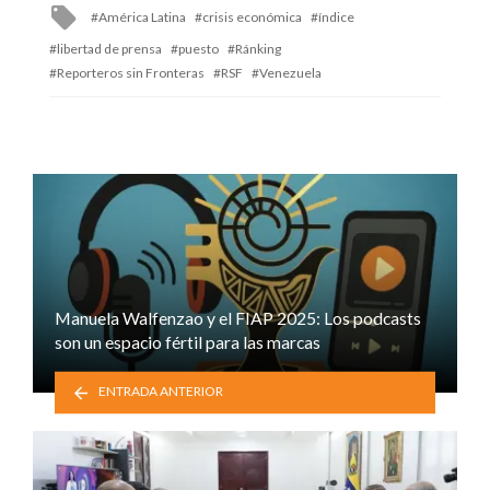
Tagged
América Latina
crisis económica
índice
with
libertad de prensa
puesto
Ránking
Reporteros sin Fronteras
RSF
Venezuela
Manuela Walfenzao y el FIAP 2025: Los podcasts
son un espacio fértil para las marcas
ENTRADA ANTERIOR