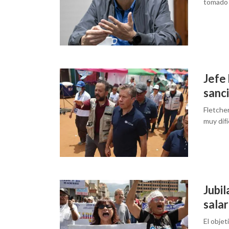
tomado "
Jefe 
sanc
Fletche
muy difí
Jubi
salar
El objet