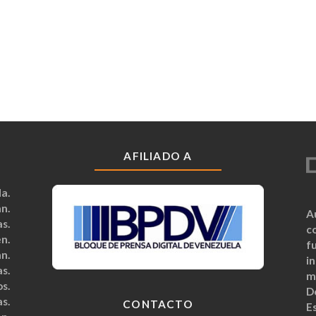
AFILIADO A
a.
n.
A
s.
c
n.
fu
n.
i
s.
m
s.
D
s.
CONTACTO
Es