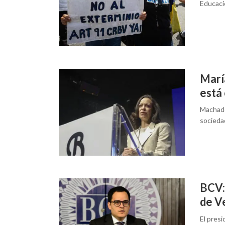
Educaci
Marí
está 
Machado
sociedad
BCV:
de V
El pres