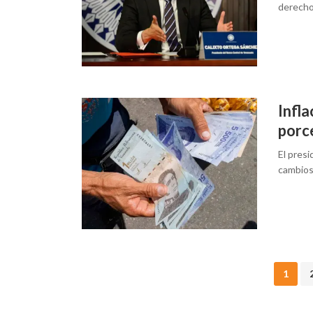
derecho
Infl
porce
El pres
cambios 
Posts
1
navigation