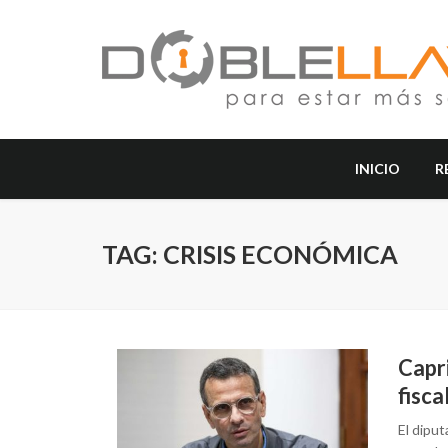
INICIO
R
TAG: CRISIS ECONÓMICA
Capri
fisca
El dipu