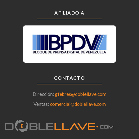
AFILIADO A
CONTACTO
Dirección:
gfebres@doblellave.com
Ventas:
comercial@doblellave.com