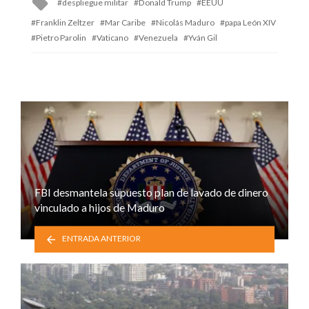
despliegue militar
Donald Trump
EEUU
with
Franklin Zeltzer
Mar Caribe
Nicolás Maduro
papa León XIV
Pietro Parolin
Vaticano
Venezuela
Yván Gil
FBI desmantela supuesto plan de lavado de dinero
vinculado a hijos de Maduro
ENTRADA ANTERIOR