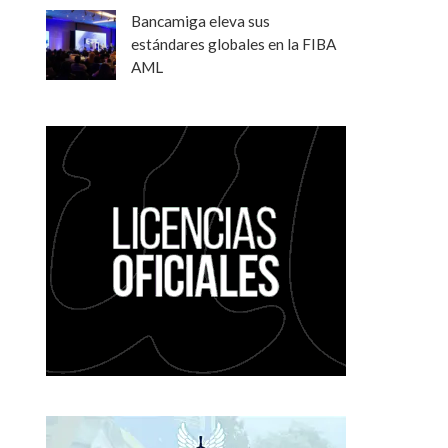
Bancamiga eleva sus
estándares globales en la FIBA
AML