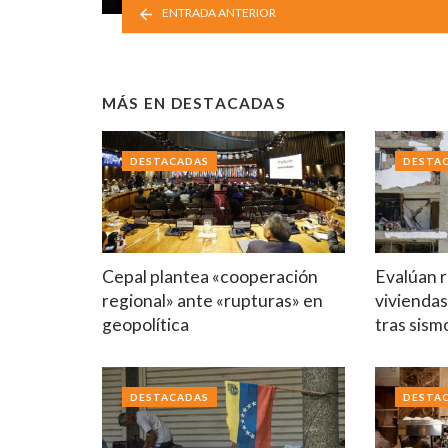
ENTRADA ANTERIOR
MÁS EN
DESTACADAS
DESTACADAS
DESTA
Cepal plantea «cooperación
Evalúan r
regional» ante «rupturas» en
viviendas
geopolítica
tras sism
DESTACADAS
DESTA