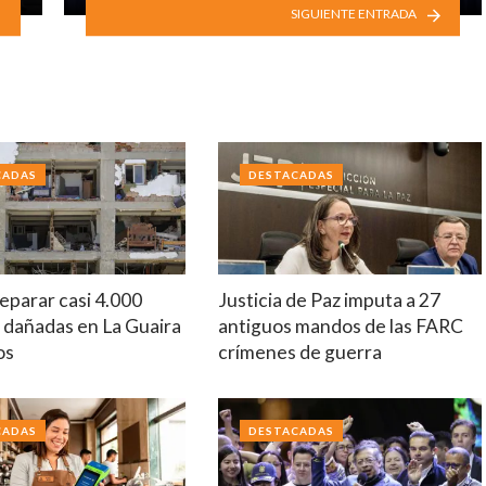
SIGUIENTE ENTRADA
CADAS
DESTACADAS
eparar casi 4.000
Justicia de Paz imputa a 27
 dañadas en La Guaira
antiguos mandos de las FARC
os
crímenes de guerra
CADAS
DESTACADAS