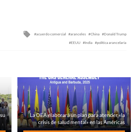
Tagged
acuerdo comercial
aranceles
China
Donald Trump
with
EEUU
India
política arancelaria
 su
La OEA elaborará un plan para atender «la
crisis de salud mental» en las Américas