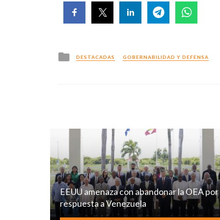
Posted
DESTACADAS
GOBERNABILIDAD Y DEFENSA
in
EEUU amenaza con abandonar la OEA por
respuesta a Venezuela