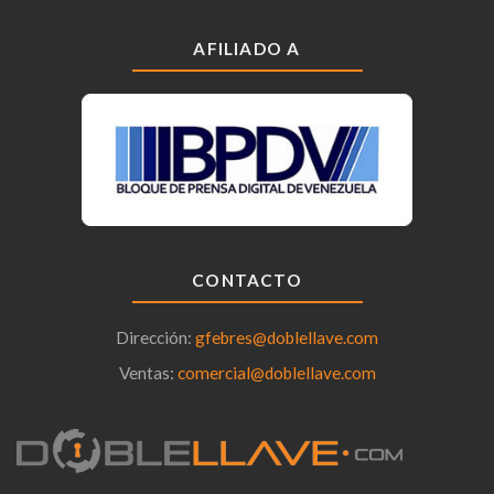
AFILIADO A
CONTACTO
Dirección:
gfebres@doblellave.com
Ventas:
comercial@doblellave.com