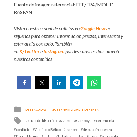
Fuente de imagen referencial: EFE/EPA/MOHD
RASFAN
Visita nuestro canal de noticias en
Google News
y
síguenos para obtener información precisa, interesante y
estar al día con todo. También
en
X/Twitter
e
Instagram
puedes conocer diariamente
nuestros contenidos
Posted
DESTACADAS
GOBERNABILIDAD Y DEFENSA
in
Tagged
acuerdo histórico
Asean
Camboya
ceremonia
with
conflicto
Conflicto Bélico
cumbre
disputa fronteriza
Donald Trump
EEUU
Estados Unidos
firma
gira asiática