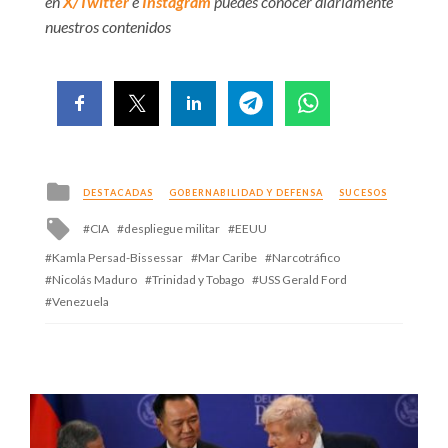
en
X/Twitter
e
Instagram
puedes conocer diariamente
nuestros contenidos
Posted
DESTACADAS
GOBERNABILIDAD Y DEFENSA
SUCESOS
in
Tagged
CIA
despliegue militar
EEUU
with
Kamla Persad-Bissessar
Mar Caribe
Narcotráfico
Nicolás Maduro
Trinidad y Tobago
USS Gerald Ford
Venezuela