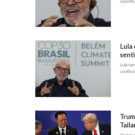
constit
Lula
senti
Lula tam
conflic
Trum
Taila
Trump a