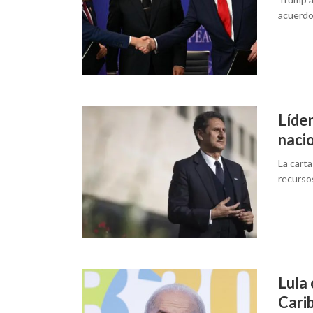
acuerdos
Líder
naci
La carta
recurso
Lula 
Cari