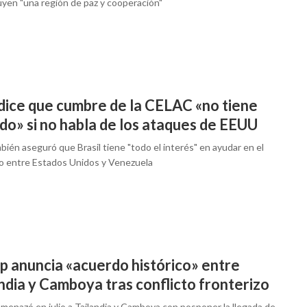
uyen "una región de paz y cooperación"
 dice que cumbre de la CELAC «no tiene
do» si no habla de los ataques de EEUU
bién aseguró que Brasil tiene "todo el interés" en ayudar en el
to entre Estados Unidos y Venezuela
p anuncia «acuerdo histórico» entre
ndia y Camboya tras conflicto fronterizo
menazó en julio a Tailandia y Camboya con posponer la llegada de