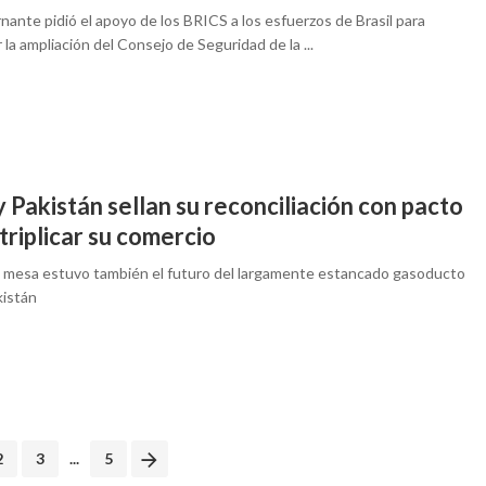
nante pidió el apoyo de los BRICS a los esfuerzos de Brasil para
 la ampliación del Consejo de Seguridad de la ...
y Pakistán sellan su reconciliación con pacto
triplicar su comercio
a mesa estuvo también el futuro del largamente estancado gasoducto
kistán
2
3
...
5