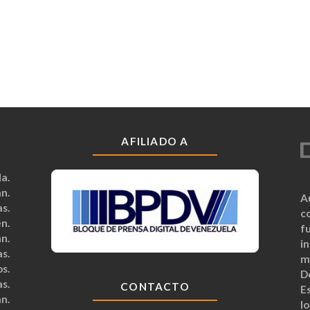
AFILIADO A
a.
n.
A
s.
c
n.
fu
n.
i
s.
m
s.
D
s.
CONTACTO
Es
n.
lo