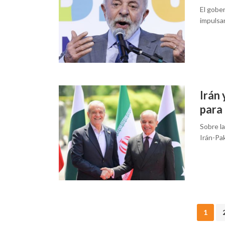
El gober
impulsar
Irán 
para 
Sobre l
Irán-Pa
Posts
1
navigation