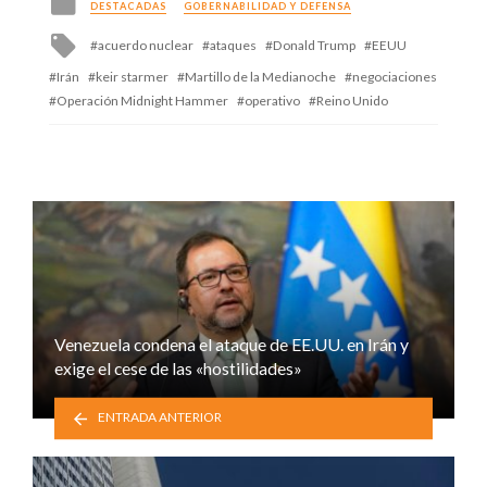
DESTACADAS
GOBERNABILIDAD Y DEFENSA
in
Tagged
acuerdo nuclear
ataques
Donald Trump
EEUU
with
Irán
keir starmer
Martillo de la Medianoche
negociaciones
Operación Midnight Hammer
operativo
Reino Unido
Venezuela condena el ataque de EE.UU. en Irán y
exige el cese de las «hostilidades»
ENTRADA ANTERIOR