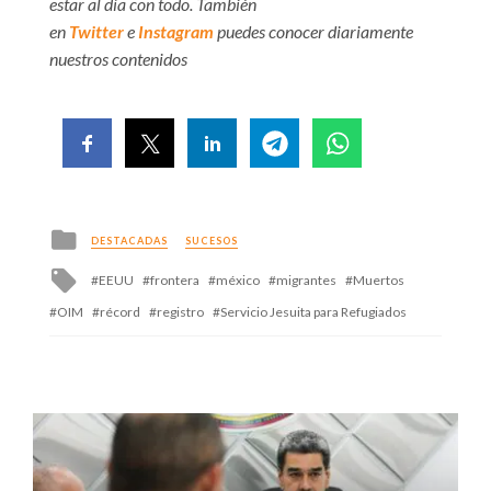
estar al día con todo. También
en
Twitter
e
Instagram
puedes conocer diariamente
nuestros contenidos
Posted
DESTACADAS
SUCESOS
in
Tagged
EEUU
frontera
méxico
migrantes
Muertos
with
OIM
récord
registro
Servicio Jesuita para Refugiados