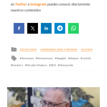
en
Twitter
e
Instagram
puedes conocer diariamente
nuestros contenidos
Posted
DESTACADAS
GOBERNABILIDAD Y DEFENSA
SUCESOS
in
Tagged
Amenaza
Anonymous
Apagón
ataque
cuenta
with
Hackers
Nicolás Maduro
SEN
Venezuela