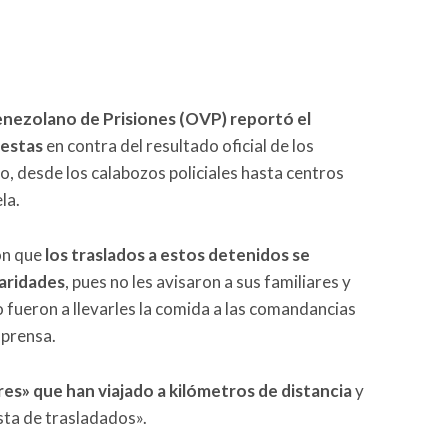
nezolano de Prisiones (OVP) reportó el
testas
en contra del resultado oficial de los
io, desde los calabozos policiales hasta centros
la.
ón que
los traslados a estos detenidos se
laridades
, pues no les avisaron a sus familiares y
 fueron a llevarles la comida a las comandancias
 prensa.
res» que han viajado a kilómetros de distancia
y
ista de trasladados».