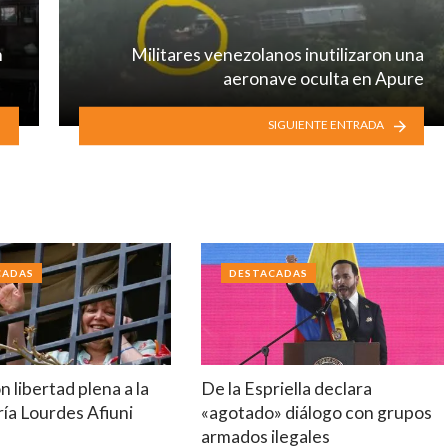
n
Militares venezolanos inutilizaron una
aeronave oculta en Apure
SIGUIENTE ENTRADA
CADAS
DESTACADAS
 libertad plena a la
De la Espriella declara
ía Lourdes Afiuni
«agotado» diálogo con grupos
armados ilegales