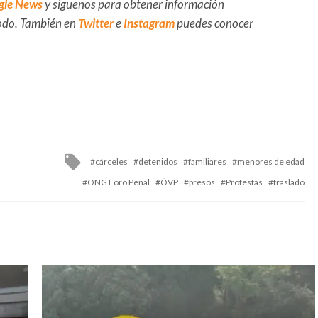
gle News
y síguenos para obtener información
 todo. También en
Twitter
e
Instagram
puedes conocer
Tagged
cárceles
detenidos
familiares
menores de edad
with
ONG Foro Penal
ÖVP
presos
Protestas
traslado