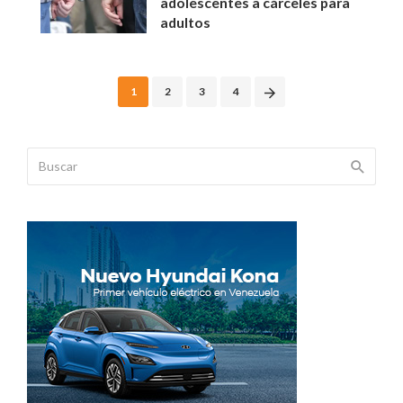
adolescentes a cárceles para
adultos
Posts
1
2
3
4
navigation