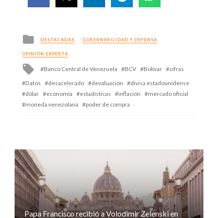
Posted
DESTACADAS
GOBERNABILIDAD Y DEFENSA
in
OPINIÓN EXPERTA
Tagged
Banco Central de Venezuela
BCV
Bolívar
cifras
with
Datos
desacelerado
devaluación
divisa estadounidense
dólar
economía
estadísticas
inflación
mercado oficial
moneda venezolana
poder de compra
Papa Francisco recibió a Volodimir Zelenski en