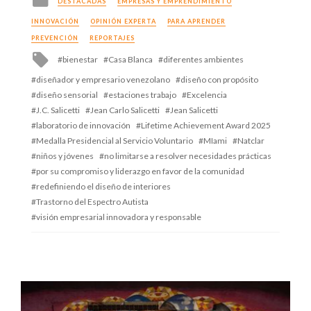
DESTACADAS
EMPRESAS Y EMPRENDIMIENTO
in
INNOVACIÓN
OPINIÓN EXPERTA
PARA APRENDER
PREVENCIÓN
REPORTAJES
Tagged
bienestar
Casa Blanca
diferentes ambientes
with
diseñador y empresario venezolano
diseño con propósito
diseño sensorial
estaciones trabajo
Excelencia
J.C. Salicetti
Jean Carlo Salicetti
Jean Salicetti
laboratorio de innovación
Lifetime Achievement Award 2025
Medalla Presidencial al Servicio Voluntario
MIami
Natclar
niños y jóvenes
no limitarse a resolver necesidades prácticas
por su compromiso y liderazgo en favor de la comunidad
redefiniendo el diseño de interiores
Trastorno del Espectro Autista
visión empresarial innovadora y responsable