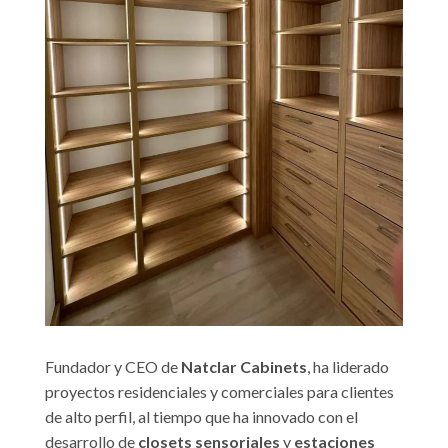
Fundador y CEO de
Natclar Cabinets
, ha liderado
proyectos residenciales y comerciales para clientes
de alto perfil, al tiempo que ha innovado con el
desarrollo de
closets sensoriales
y
estaciones