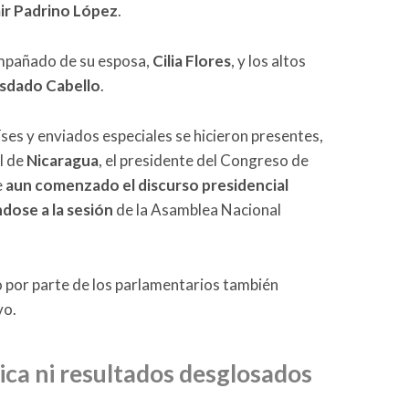
ir Padrino López
.
ompañado de su esposa,
Cilia Flores
, y los altos
sdado Cabello
.
ses y enviados especiales se hicieron presentes,
el de
Nicaragua
, el presidente del Congreso de
e
aun comenzado el discurso presidencial
dose a la sesión
de la Asamblea Nacional
 por parte de los parlamentarios también
vo.
blica ni resultados desglosados