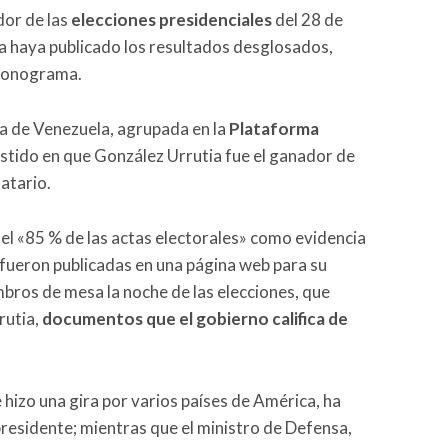
or de las
elecciones presidenciales
del 28 de
cha haya publicado los resultados desglosados,
cronograma.
ia de Venezuela, agrupada en la
Plataforma
istido en que González Urrutia fue el ganador de
atario.
el «85 % de las actas electorales» como evidencia
 fueron publicadas en una página web para su
mbros de mesa la noche de las elecciones, que
rutia,
documentos que el gobierno califica de
hizo una gira por varios países de América, ha
residente; mientras que el ministro de Defensa,