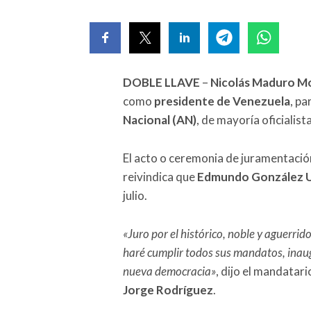
DOBLE LLAVE
–
Nicolás Maduro
M
como
presidente de Venezuela
, pa
Nacional (AN)
, de mayoría oficialista
El acto o ceremonia de juramentación
reivindica que
Edmundo González U
julio.
«Juro por el histórico, noble y aguerri
haré cumplir todos sus mandatos, inaugu
nueva democracia»
, dijo el mandatar
Jorge Rodríguez
.