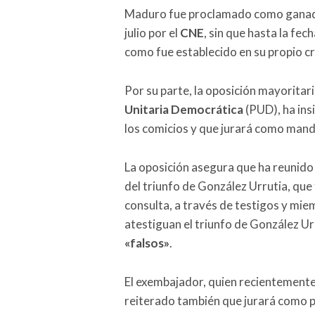
Maduro fue proclamado como ganad
julio por el
CNE
, sin que hasta la fe
como fue establecido en su propio 
Por su parte, la oposición mayoritar
Unitaria Democrática
(PUD), ha ins
los comicios y que jurará como mand
La oposición asegura que ha reunido 
del triunfo de González Urrutia, que
consulta, a través de testigos y mie
atestiguan el triunfo de González Ur
«falsos»
.
El exembajador, quien recientemente 
reiterado también que jurará como p