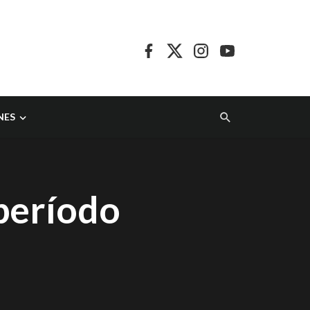
NES
período