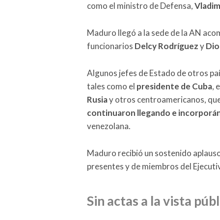
como el ministro de Defensa,
Vladim
Maduro llegó a la sede de la AN ac
funcionarios
Delcy Rodríguez
y
Dio
Algunos jefes de Estado de otros paí
tales como el
presidente de Cuba
, 
Rusia
y otros centroamericanos, qu
continuaron llegando e incorporán
venezolana.
Maduro recibió un sostenido aplauso
presentes y de miembros del Ejecuti
Sin actas a la vista pú