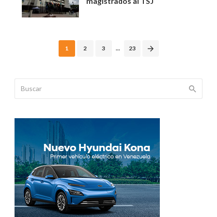
magistrados al TSJ
Posts
1
2
3
...
23
navigation