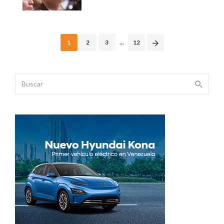
Posts
1
2
3
...
12
navigation