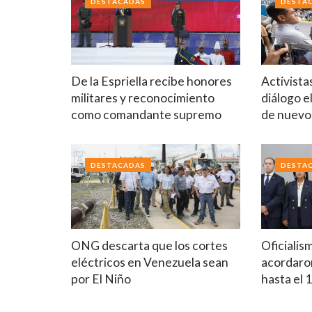
DESTACADAS
DESTA
De la Espriella recibe honores
Activista
militares y reconocimiento
diálogo e
como comandante supremo
de nuev
DESTACADAS
DESTA
ONG descarta que los cortes
Oficialis
eléctricos en Venezuela sean
acordaron
por El Niño
hasta el 