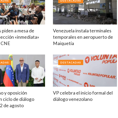
CADAS
DESTACADAS
s piden a mesa de
Venezuela instala terminales
lección «inmediata»
temporales en aeropuerto de
o CNE
Maiquetía
CADAS
DESTACADAS
mo y oposición
VP celebra el inicio formal del
 ciclo de diálogo
diálogo venezolano
12 de agosto