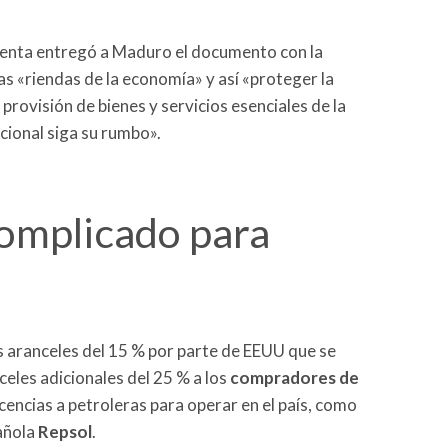
sidenta entregó a Maduro el documento con la
s «riendas de la economía» y así «proteger la
 provisión de bienes y servicios esenciales de la
cional siga su rumbo».
mplicado para
s aranceles del 15 % por parte de EEUU que se
eles adicionales del 25 % a los
compradores de
licencias a petroleras para operar en el país, como
añola
Repsol
.