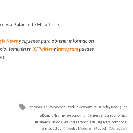
Prensa Palacio de Miraflores
gle News
y síguenos para obtener información
 todo. También en
X/Twitter
e
Instagram
puedes
dos
Tagged
aranceles
chevron
crisis económica
Delcy Rodríguez
with
Donald Trump
economía
emergencia económica
Estados Unidos
guerra arancelaria
guerra comercial
impuestos
Nicolás Maduro
Repsol
Venezuela