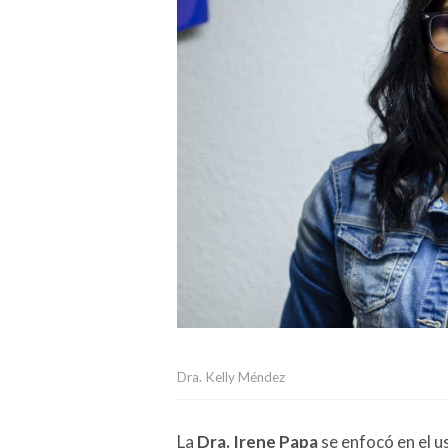
Dra. Kelly Méndez
La
Dra. Irene Papa
se enfocó en el 