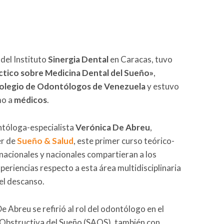
 del Instituto
Sinergia Dental
en Caracas, tuvo
ctico sobre Medicina Dental del Sueño»
,
olegio de Odontólogos de Venezuela
y estuvo
o a
médicos
.
tóloga-especialista
Verónica De Abreu
,
er de
Sueño & Salud
, este primer curso teórico-
nacionales y nacionales compartieran a los
periencias respecto a esta área multidisciplinaria
 el descanso.
De Abreu se refirió al rol del odontólogo en el
Obstructiva del Sueño (SAOS), también con