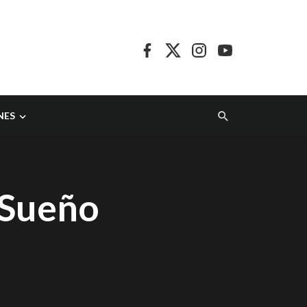
NES
 Sueño