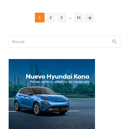
Posts
1
2
3
...
11
navigation