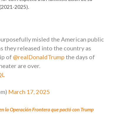
 (2021-2025).
urposefully misled the American public
ns they released into the country as
hip of
@realDonaldTrump
the days of
eater are over.
QL
em)
March 17, 2025
n la Operación Frontera que pactó con Trump