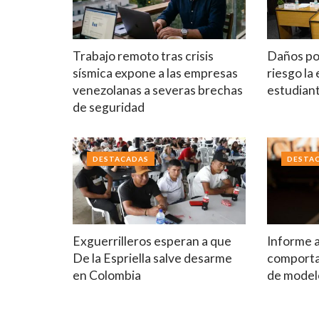
Trabajo remoto tras crisis
Daños po
sísmica expone a las empresas
riesgo la
venezolanas a severas brechas
estudian
de seguridad
DESTACADAS
DESTA
Exguerrilleros esperan a que
Informe 
De la Espriella salve desarme
comport
en Colombia
de model