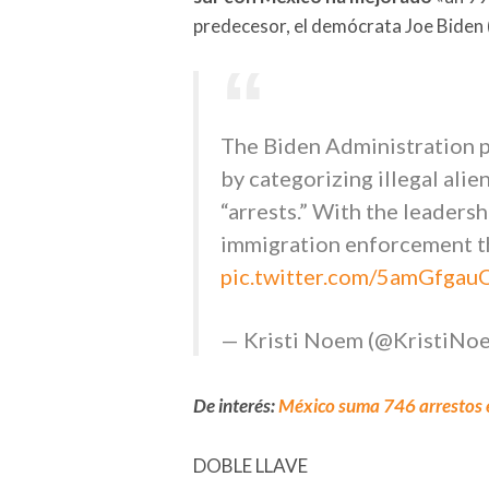
predecesor, el demócrata Joe Biden
The Biden Administration p
by categorizing illegal alie
“arrests.” With the leaders
immigration enforcement th
pic.twitter.com/5amGfgau
— Kristi Noem (@KristiNo
De interés:
México suma 746 arrestos e
DOBLE LLAVE