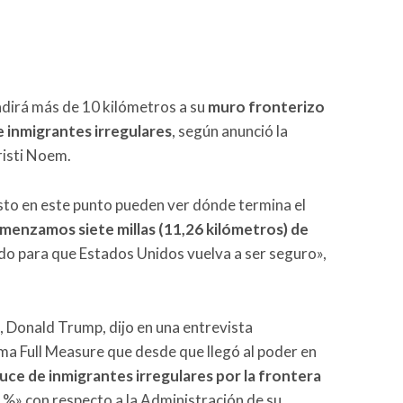
dirá más de 10 kilómetros a su
muro fronterizo
e inmigrantes irregulares
, según anunció la
risti Noem.
usto en este punto pueden ver dónde termina el
menzamos siete millas (11,26 kilómetros) de
do para que Estados Unidos vuelva a ser seguro»,
., Donald Trump, dijo en una entrevista
ma Full Measure que desde que llegó al poder en
uce de inmigrantes irregulares por la frontera
 %» con respecto a la Administración de su