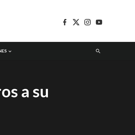
NES
os a su