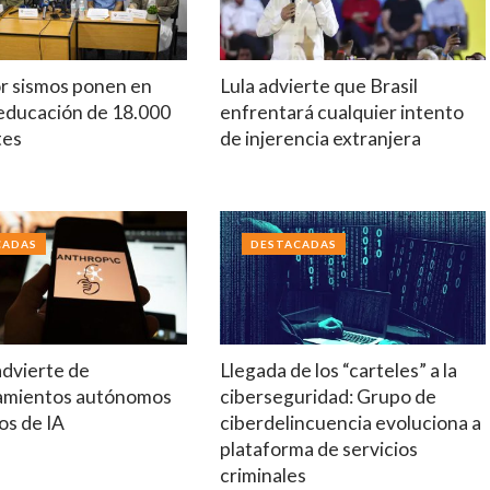
r sismos ponen en
Lula advierte que Brasil
 educación de 18.000
enfrentará cualquier intento
tes
de injerencia extranjera
CADAS
DESTACADAS
advierte de
Llegada de los “carteles” a la
amientos autónomos
ciberseguridad: Grupo de
os de IA
ciberdelincuencia evoluciona a
plataforma de servicios
criminales