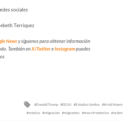
redes sociales
oebeth Terriquez
gle News
y síguenos para obtener información
 todo. También en
X/Twitter
e
Instagram
puedes
dos
Tagged
Donald Trump
EEUU
Estados Unidos
Kristi Noem
with
méxico
migración
migrantes
muro fronterizo
orden