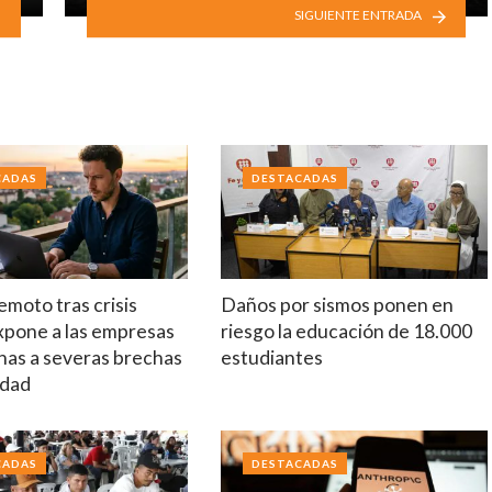
SIGUIENTE ENTRADA
CADAS
DESTACADAS
emoto tras crisis
Daños por sismos ponen en
xpone a las empresas
riesgo la educación de 18.000
nas a severas brechas
estudiantes
idad
CADAS
DESTACADAS