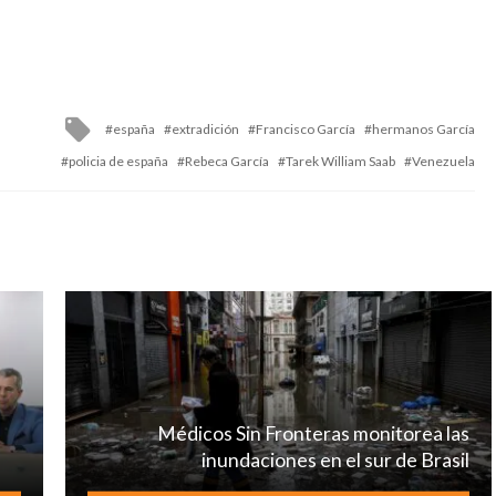
Tagged
españa
extradición
Francisco García
hermanos García
with
policia de españa
Rebeca García
Tarek William Saab
Venezuela
Médicos Sin Fronteras monitorea las
inundaciones en el sur de Brasil