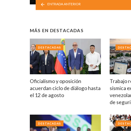
ENTRADA ANTERIOR
MÁS EN
DESTACADAS
DESTACADAS
DESTA
Oficialismo y oposición
Trabajo r
acuerdan ciclo de diálogo hasta
sísmica e
el 12 de agosto
venezola
de segur
DESTACADAS
DESTA