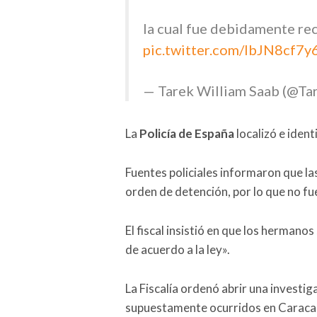
la cual fue debidamente re
pic.twitter.com/IbJN8cf7y
— Tarek William Saab (@T
La
Policía de España
localizó e ident
Fuentes policiales informaron que l
orden de detención, por lo que no f
El fiscal insistió en que los herman
de acuerdo a la ley».
La Fiscalía ordenó abrir una investig
supuestamente ocurridos en Caracas