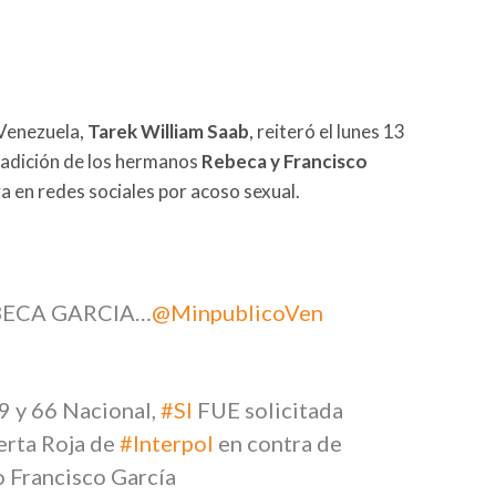
 Venezuela,
Tarek William Saab
, reiteró el lunes 13
tradición de los hermanos
Rebeca y Francisco
 en redes sociales por acoso sexual.
BECA GARCIA…
@MinpublicoVen
59 y 66 Nacional,
#SI
FUE solicitada
erta Roja de
#Interpol
en contra de
 Francisco García