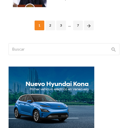
Posts
1
2
3
...
7
navigation