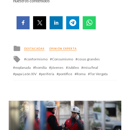
nuestros contenidos
Posted
DESTACADAS
OPINIÓN EXPERTA
in
Tagged
conformismo
Consumismo
cosas grandes
with
explanada
homilía
jóvenes
Jubileo
misa final
papa León XIV
periferia
pontífice
Roma
Tor Vergata