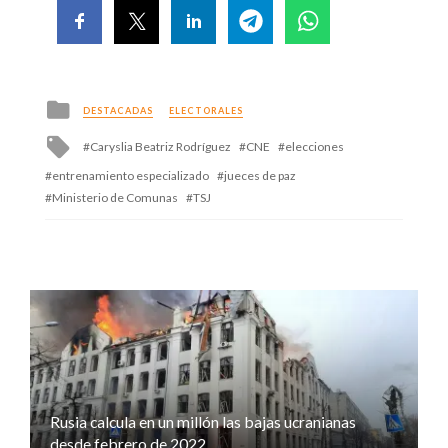
Posted
DESTACADAS
ELECTORALES
in
Tagged
Caryslia Beatriz Rodríguez
CNE
elecciones
with
entrenamiento especializado
jueces de paz
Ministerio de Comunas
TSJ
Rusia calcula en un millón las bajas ucranianas
desde febrero de 2022