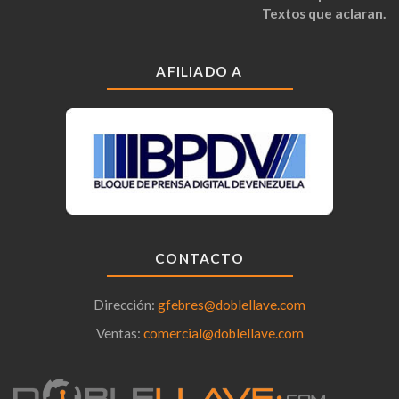
Textos que aclaran.
AFILIADO A
CONTACTO
Dirección:
gfebres@doblellave.com
Ventas:
comercial@doblellave.com