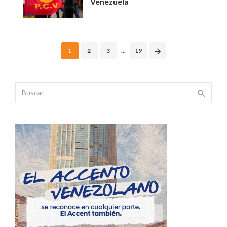
Venezuela
Posts
1
2
3
...
19
navigation