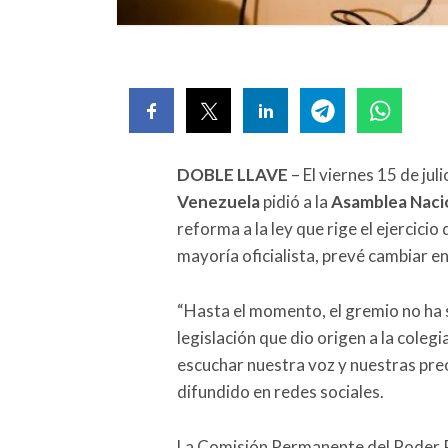
DOBLE LLAVE
– El viernes 15 de juli
Venezuela
pidió a la
Asamblea Nacio
reforma a la ley que rige el ejercicio
mayoría oficialista, prevé cambiar e
“Hasta el momento, el gremio no ha 
legislación que dio origen a la colegi
escuchar nuestra voz y nuestras pr
difundido en redes sociales.
La Comisión Permanente del Poder P