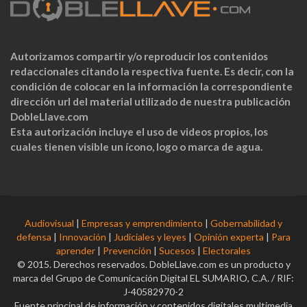
Autorizamos compartir y/o reproducir los contenidos
redaccionales citando la respectiva fuente. Es decir, con la
condición de colocar en la información la correspondiente
dirección url del material utilizado de nuestra publicación
DobleLlave.com
Esta autorización incluye el uso de videos propios, los
cuales tienen visible un ícono, logo o marca de agua.
Audiovisual
|
Empresas y emprendimiento
|
Gobernabilidad y
defensa
|
Innovación
|
Judiciales y leyes
|
Opinión experta
|
Para
aprender
|
Prevención
|
Sucesos
|
Electorales
© 2015. Derechos reservados. DobleLlave.com es un producto y
marca del Grupo de Comunicación Digital EL SUMARIO, C.A. / RIF:
J-40582970-2
Fuente principal de información y contenidos digitales multimedia