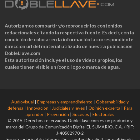
Autorizamos compartir y/o reproducir los contenidos
redaccionales citando la respectiva fuente. Es decir, con la
condición de colocar en la información la correspondiente
dirección url del material utilizado de nuestra publicación
DobleLlave.com
Esta autorización incluye el uso de videos propios, los
cuales tienen visible un ícono, logo o marca de agua.
Audiovisual
|
Empresas y emprendimiento
|
Gobernabilidad y
defensa
|
Innovación
|
Judiciales y leyes
|
Opinión experta
|
Para
aprender
|
Prevención
|
Sucesos
|
Electorales
© 2015. Derechos reservados. DobleLlave.com es un producto y
marca del Grupo de Comunicación Digital EL SUMARIO, C.A. / RIF:
J-40582970-2
Fuente principal de información y contenidos digitales multimedia