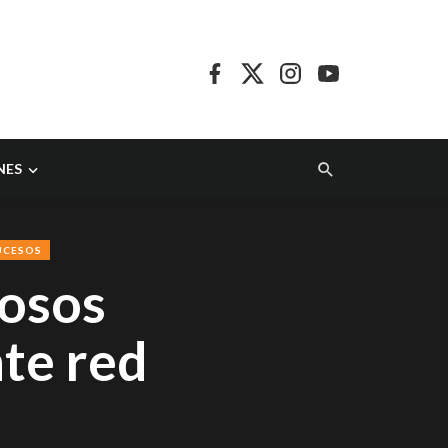
NES
UCESOS
iosos
te red