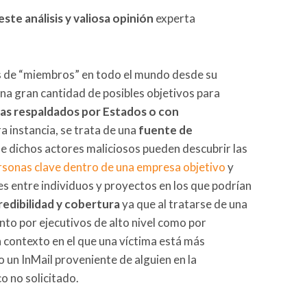
ste análisis y valiosa opinión
experta
s de “miembros” en todo el mundo desde su
na gran cantidad de posibles objetivos para
zas
respaldados por Estados
o con
ra instancia, se trata de una
fuente de
ue dichos actores maliciosos pueden descubrir las
rsonas clave dentro de una empresa objetivo
y
es entre individuos y proyectos en los que podrían
redibilidad y cobertura
ya que al tratarse de una
nto por ejecutivos de alto nivel como por
 contexto en el que una víctima está más
o un InMail proveniente de alguien en la
o no solicitado.