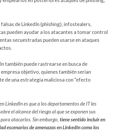
y emplearlos en posteriores ataques de phishing,
falsas de LinkedIn (phishing), infostealers,
icas pueden ayudar a los atacantes a tomar control
uentas secuestradas pueden usarse en ataques
actos.
In también puede rastrearse en busca de
 empresa objetivo, quienes también serían
e de una estrategia maliciosa con “efecto
en LinkedIn es que a los departamentos de IT les
 sobre el alcance del riesgo al que se exponen sus
n para atacarlos. Sin embargo,
tiene sentido incluir en
idad escenarios de amenazas en LinkedIn como los