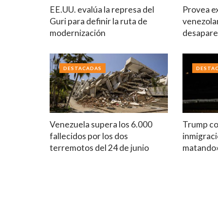
EE.UU. evalúa la represa del
Provea ex
Guri para definir la ruta de
venezolan
modernización
desapare
DESTACADAS
DESTA
Venezuela supera los 6.000
Trump co
fallecidos por los dos
inmigraci
terremotos del 24 de junio
matando»