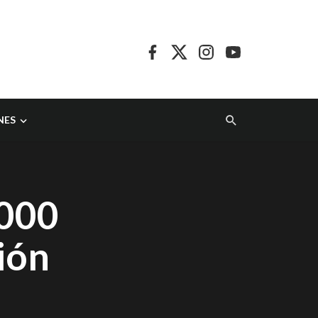
NES
.000
ión