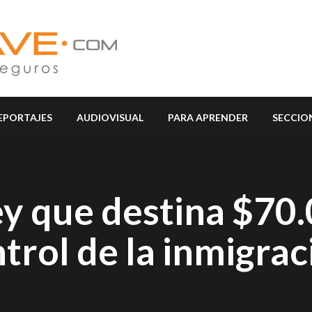
EPORTAJES
AUDIOVISUAL
PARA APRENDER
SECCIO
ey que destina $70
ntrol de la inmigrac