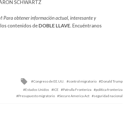
FE/AARON SCHWARTZ
e!
Para obtener información actual, interesante y
 los contenidos de
DOBLE LLAVE
. Encuéntranos
Tagged
Congreso de EE.UU.
control migratorio
Donald Trump
with
Estados Unidos
ICE
Patrulla Fronteriza
política fronteriza
Presupuesto migratorio
Secure America Act
seguridad nacional