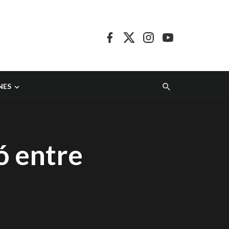
NES
có entre