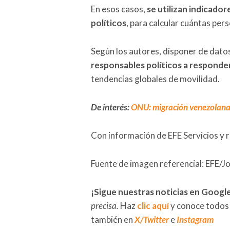
En esos casos,
se utilizan indicado
políticos
, para calcular cuántas per
Según los autores, disponer de dat
responsables políticos a responder 
tendencias globales de movilidad.
De interés:
ONU: migración venezolana
Con información de EFE Servicios y 
Fuente de imagen referencial: EFE/
¡Sigue nuestras noticias en Googl
precisa.
Haz
clic aquí
y conoce todos
también en
X/Twitter
e
Instagram