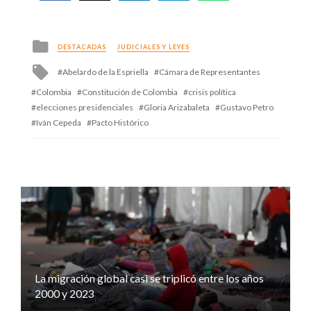
Posted
DESTACADAS
JUDICIALES Y LEYES
in
Tagged
Abelardo de la Espriella
Cámara de Representantes
with
Colombia
Constitución de Colombia
crisis política
elecciones presidenciales
Gloria Arizabaleta
Gustavo Petro
Iván Cepeda
Pacto Histórico
La migración global casi se triplicó entre los años
2000 y 2023