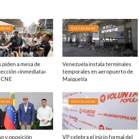
CADAS
DESTACADAS
s piden a mesa de
Venezuela instala terminales
lección «inmediata»
temporales en aeropuerto de
o CNE
Maiquetía
CADAS
DESTACADAS
mo y oposición
VP celebra el inicio formal del