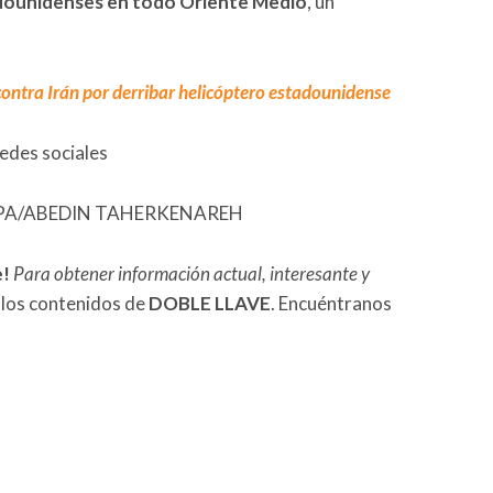
adounidenses en todo Oriente Medio
, un
ontra Irán por derribar helicóptero estadounidense
redes sociales
FE/EPA/ABEDIN TAHERKENAREH
e!
Para obtener información actual, interesante y
 los contenidos de
DOBLE LLAVE
. Encuéntranos