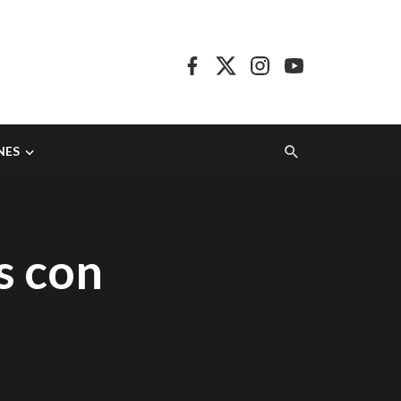
NES
s con