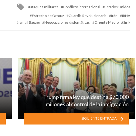
Tagged
ataques militares
Conflicto internacional
Estados Unidos
with
Estrecho de Ormuz
Guardia Revolucionaria
Irán
IRNA
Ismail Bagaei
Negociaciones diplomáticas
Oriente Medio
Sirik
Trump firma ley que destina $70.000
millones al control de la inmigración
SIGUIENTE ENTRADA