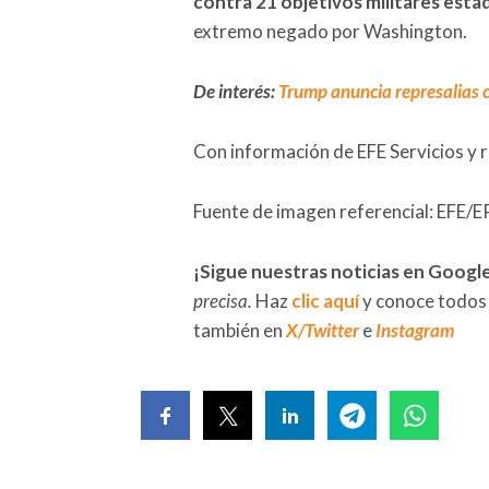
contra 21 objetivos militares est
extremo negado por Washington.
De interés:
Trump anuncia represalias c
Con información de EFE Servicios y 
Fuente de imagen referencial: E
¡Sigue nuestras noticias en Googl
precisa.
Haz
clic aquí
y conoce todos
también en
X/Twitter
e
Instagram