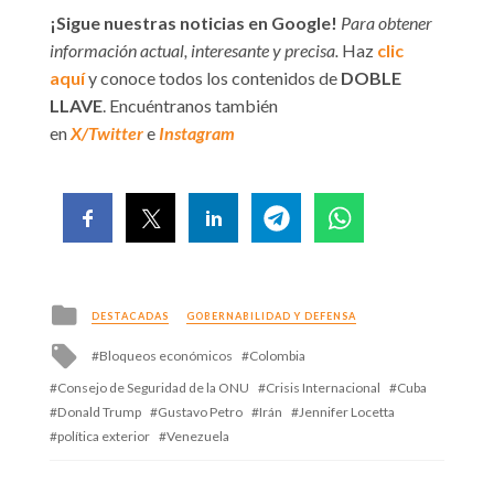
¡Sigue nuestras noticias en Google!
Para obtener
información actual, interesante y precisa.
Haz
clic
aquí
y conoce todos los contenidos de
DOBLE
LLAVE
. Encuéntranos también
en
X/Twitter
e
Instagram
Posted
DESTACADAS
GOBERNABILIDAD Y DEFENSA
in
Tagged
Bloqueos económicos
Colombia
with
Consejo de Seguridad de la ONU
Crisis Internacional
Cuba
Donald Trump
Gustavo Petro
Irán
Jennifer Locetta
política exterior
Venezuela