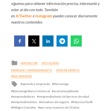
síguenos para obtener información precisa, interesante y
estar al día con todo. También
en
X/Twitter
e
Instagram
puedes conocer diariamente
nuestros contenidos
Posted
INNOVACIÓN
DESTACADAS
in
EMPRESAS Y EMPRENDIMIENTO
OPINIÓN EXPERTA
PARA APRENDER
Tagged
aprendo y emprendo
Bancamiga
with
Bancamiga Banco Universal
economía plateada
emprendedores
emprendimiento sin barreras de edad
emprendimientos
iniciativas de negocio
Mauricio Parilli
Milagro González
personas mayores de 50 años