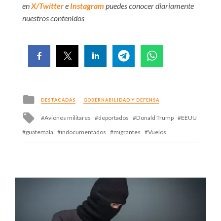
en
X/Twitter
e
Instagram
puedes conocer diariamente
nuestros contenidos
Posted
DESTACADAS
GOBERNABILIDAD Y DEFENSA
in
Tagged
Aviones militares
deportados
Donald Trump
EEUU
with
guatemala
indocumentados
migrantes
Vuelos