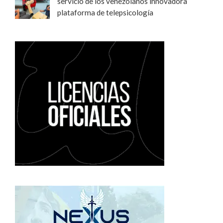
servicio de los venezolanos innovadora
plataforma de telepsicología