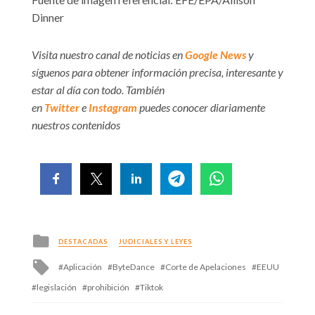
Dinner
Visita nuestro canal de noticias en
Google News
y
síguenos para obtener información precisa, interesante y
estar al día con todo. También
en
Twitter
e
Instagram
puedes conocer diariamente
nuestros contenidos
Posted
DESTACADAS
JUDICIALES Y LEYES
in
Tagged
Aplicación
ByteDance
Corte de Apelaciones
EEUU
with
legislación
prohibición
Tiktok