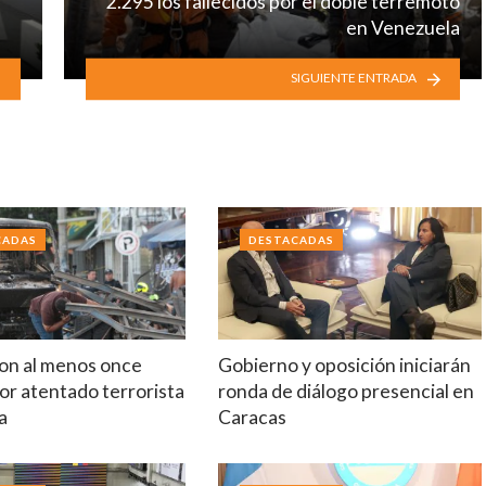
2.295 los fallecidos por el doble terremoto
en Venezuela
SIGUIENTE ENTRADA
CADAS
DESTACADAS
on al menos once
Gobierno y oposición iniciarán
or atentado terrorista
ronda de diálogo presencial en
a
Caracas