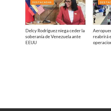
DESTACADAS
DESTA
Delcy Rodríguez niega ceder la
Aeropuer
soberanía de Venezuela ante
reabrirá 
EEUU
operacio