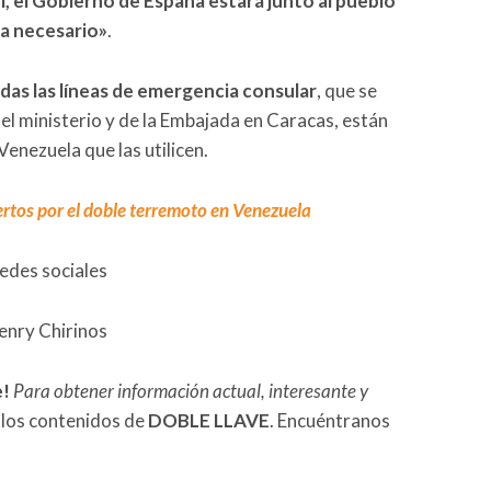
l, el Gobierno de España estará junto al pueblo
a necesario»
.
das las líneas de emergencia consular
, que se
el ministerio y de la Embajada en Caracas, están
Venezuela que las utilicen.
ertos por el doble terremoto en Venezuela
redes sociales
enry Chirinos
e!
Para obtener información actual, interesante y
 los contenidos de
DOBLE LLAVE
. Encuéntranos