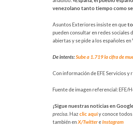
añadido:
«España, el pueblo españo
venezolano tanto tiempo como se
Asuntos Exteriores insiste en que
to
pueden consultar en redes sociales d
abiertas y se pide a los españoles en 
De interés:
Sube a 1.719 la cifra de mu
Con información de EFE Servicios y 
Fuente de imagen referencial: EFE/H
¡Sigue nuestras noticias en Googl
precisa.
Haz
clic aquí
y conoce todos
también en
X/Twitter
e
Instagram