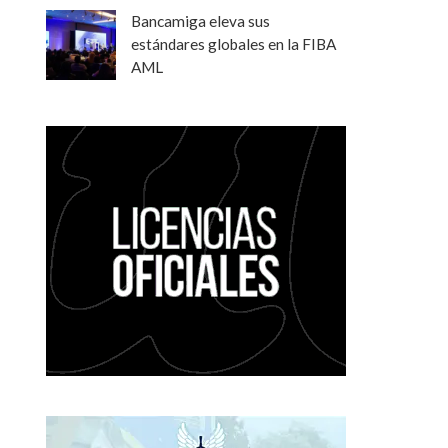
Bancamiga eleva sus
estándares globales en la FIBA
AML