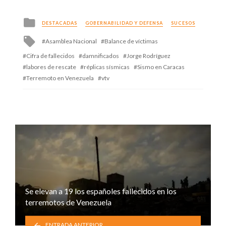
Posted
DESTACADAS
GOBERNABILIDAD Y DEFENSA
SUCESOS
in
Tagged
Asamblea Nacional
Balance de víctimas
with
Cifra de fallecidos
damnificados
Jorge Rodríguez
labores de rescate
réplicas sísmicas
Sismo en Caracas
Terremoto en Venezuela
vtv
Se elevan a 19 los españoles fallecidos en los
terremotos de Venezuela
ENTRADA ANTERIOR