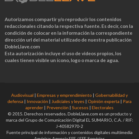
Autorizamos compartir y/o reproducir los contenidos
redaccionales citando la respectiva fuente. Es decir, con la
condición de colocar en la información la correspondiente
dirección url del material utilizado de nuestra publicación
DobleLlave.com
Esta autorización incluye el uso de videos propios, los
cuales tienen visible un ícono, logo o marca de agua.
Audiovisual
|
Empresas y emprendimiento
|
Gobernabilidad y
defensa
|
Innovación
|
Judiciales y leyes
|
Opinión experta
|
Para
aprender
|
Prevención
|
Sucesos
|
Electorales
© 2015. Derechos reservados. DobleLlave.com es un producto y
marca del Grupo de Comunicación Digital EL SUMARIO, C.A. / RIF:
J-40582970-2
Fuente principal de información y contenidos digitales multimedia
América: Agencia EFE / EFE Servicios