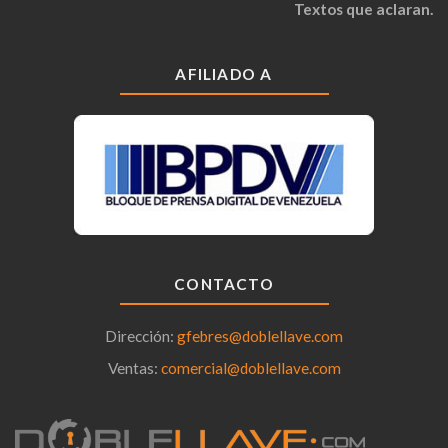
Textos que aclaran.
AFILIADO A
CONTACTO
Dirección:
gfebres@doblellave.com
Ventas:
comercial@doblellave.com