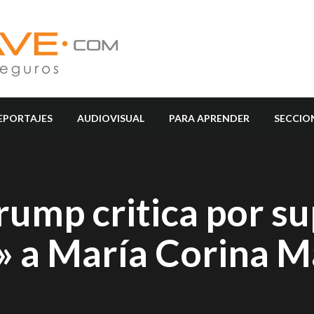
EPORTAJES
AUDIOVISUAL
PARA APRENDER
SECCIO
rump critica por s
» a María Corina 