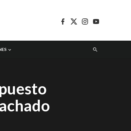
NES
upuesto
Machado