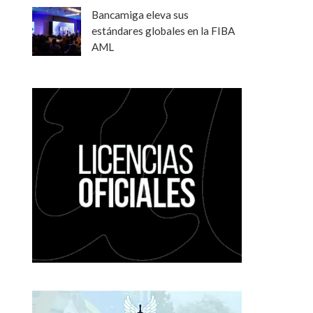
Bancamiga eleva sus
estándares globales en la FIBA
AML