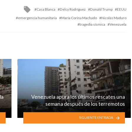
Tagged
Casa Blanca
Delcy Rodríguez
Donald Trump
EEUU
with
emergencia humanitaria
María Corina Machado
Nicolás Maduro
tragedia sísmica
Venezuela
la
Venezuela apura los últimos rescates una
semana después de los terremotos
SIGUIENTE ENTRADA