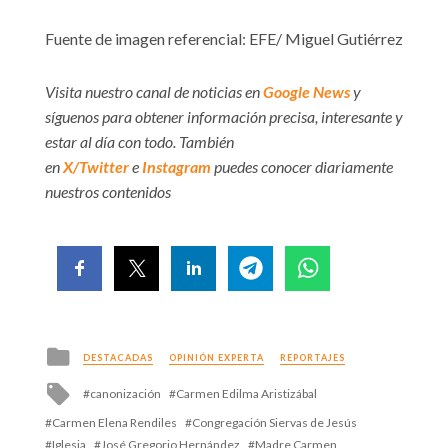
Fuente de imagen referencial: EFE/ Miguel Gutiérrez
Visita nuestro canal de noticias en
Google News
y
síguenos para obtener información precisa, interesante y
estar al día con todo. También
en
X/Twitter
e
Instagram
puedes conocer diariamente
nuestros contenidos
Posted
DESTACADAS
OPINIÓN EXPERTA
REPORTAJES
in
Tagged
canonización
Carmen Edilma Aristizábal
with
Carmen Elena Rendiles
Congregación Siervas de Jesús
Iglesia
José Gregorio Hernández
Madre Carmen