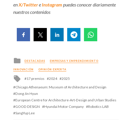
en
X/Twitter
e
Instagram
puedes conocer diariamente
nuestros contenidos
Posted
DESTACADAS
EMPRESAS Y EMPRENDIMIENTO
in
INNOVACIÓN
OPINIÓN EXPERTA
Tagged
17 premios
2024
2025
with
Chicago Athenaeum: Museum of Architecture and Design
Dong Jin Hyun
European Centre for Architecture-Art-Design and Urban Studies
GOOD DESIGN
Hyundai Motor Company
Robotics LAB
SangYup Lee