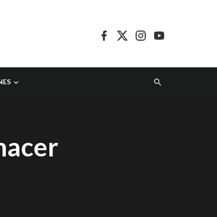
NES
hacer