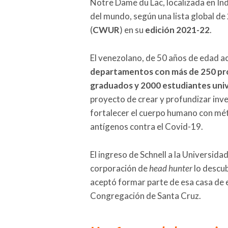
Notre Dame du Lac, localizada en In
del mundo, según una lista global de
(
CWUR
) en su
edición 2021-22
.
El venezolano, de 50 años de edad 
departamentos con más de 250 pro
graduados y 2000 estudiantes univ
proyecto de crear y profundizar inves
fortalecer el cuerpo humano con méto
antígenos contra el Covid-19.
El ingreso de Schnell a la Universid
corporación de
head hunter
lo descub
aceptó formar parte de esa casa de es
Congregación de Santa Cruz.