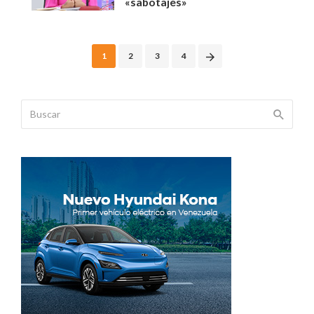
«sabotajes»
Posts
1
2
3
4
navigation