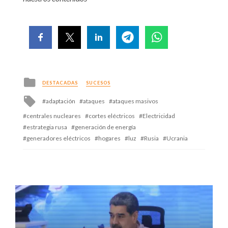
Posted
DESTACADAS
SUCESOS
in
Tagged
adaptación
ataques
ataques masivos
with
centrales nucleares
cortes eléctricos
Electricidad
estrategia rusa
generación de energía
generadores eléctricos
hogares
luz
Rusia
Ucrania