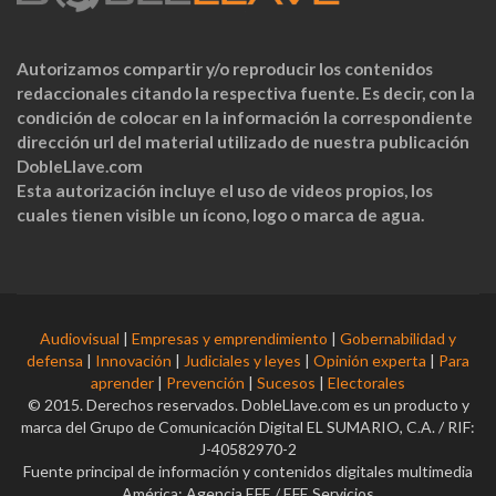
Autorizamos compartir y/o reproducir los contenidos
redaccionales citando la respectiva fuente. Es decir, con la
condición de colocar en la información la correspondiente
dirección url del material utilizado de nuestra publicación
DobleLlave.com
Esta autorización incluye el uso de videos propios, los
cuales tienen visible un ícono, logo o marca de agua.
Audiovisual
|
Empresas y emprendimiento
|
Gobernabilidad y
defensa
|
Innovación
|
Judiciales y leyes
|
Opinión experta
|
Para
aprender
|
Prevención
|
Sucesos
|
Electorales
© 2015. Derechos reservados. DobleLlave.com es un producto y
marca del Grupo de Comunicación Digital EL SUMARIO, C.A. / RIF:
J-40582970-2
Fuente principal de información y contenidos digitales multimedia
América: Agencia EFE / EFE Servicios