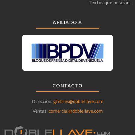
Textos que aclaran.
AFILIADO A
CONTACTO
Dirección:
gfebres@doblellave.com
Ventas:
comercial@doblellave.com