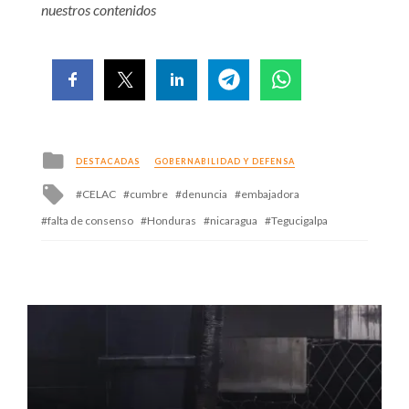
nuestros contenidos
Posted
DESTACADAS
GOBERNABILIDAD Y DEFENSA
in
Tagged
CELAC
cumbre
denuncia
embajadora
with
falta de consenso
Honduras
nicaragua
Tegucigalpa